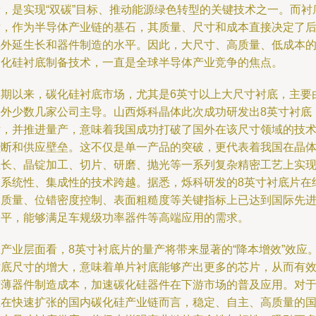
量，是实现“双碳”目标、推动能源绿色转型的关键技术之一。而衬
片，作为半导体产业链的基石，其质量、尺寸和成本直接决定了
续外延生长和器件制造的水平。因此，大尺寸、高质量、低成本
碳化硅衬底制备技术，一直是全球半导体产业竞争的焦点。
长期以来，碳化硅衬底市场，尤其是6英寸以上大尺寸衬底，主要
海外少数几家公司主导。山西烁科晶体此次成功研发出8英寸衬底
片，并推进量产，意味着我国成功打破了国外在该尺寸领域的技
垄断和供应壁垒。这不仅是单一产品的突破，更代表着我国在晶
生长、晶锭加工、切片、研磨、抛光等一系列复杂精密工艺上实
了系统性、集成性的技术跨越。据悉，烁科研发的8英寸衬底片在
晶质量、位错密度控制、表面粗糙度等关键指标上已达到国际先
水平，能够满足车规级功率器件等高端应用的需求。
从产业层面看，8英寸衬底片的量产将带来显著的“降本增效”效应
衬底尺寸的增大，意味着单片衬底能够产出更多的芯片，从而有
摊薄器件制造成本，加速碳化硅器件在下游市场的普及应用。对
正在快速扩张的国内碳化硅产业链而言，稳定、自主、高质量的