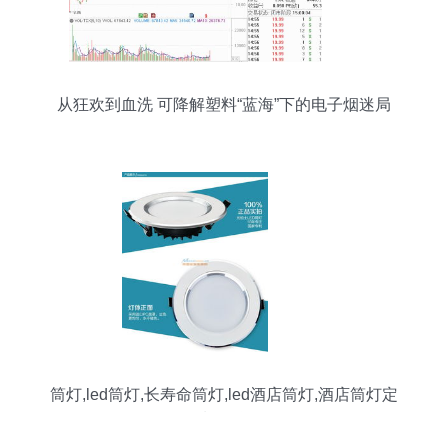
从狂欢到血洗 可降解塑料“蓝海”下的电子烟迷局
筒灯,led筒灯,长寿命筒灯,led酒店筒灯,酒店筒灯定
制品牌