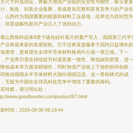
产大尺寸衬底供应，将极大增强产业链的安全性与韧性，吸引更
设计、制造、封装企业集聚，形成更加完整和富有竞争力的产业
态。山西作为我国重要的能源和材料工业基地，此举也为其转型
级、培育战略性新兴产业注入了强劲动力。
随着山西烁科晶体8英寸碳化硅衬底片的量产导入，我国第三代半
体产业将迎来新的发展契机。它不仅将直接服务于国内日益增长
市场需求，更有望在全球半导体材料格局中占据一席之地。下一
步，产业界仍需在持续提升衬底质量一致性、降低缺陷密度、进
步降低成本等方面深耕细作，同时加强产业链上下游的协同创新
共同推动我国从半导体材料大国向强国迈进。这一里程碑式的成
果，无疑为中国在全球高科技竞争中增添了重要的筹码。
如若转载，请注明出处：
ttp://www.goodbonder.com/product/67.html
新时间：2026-08-06 06:19:44