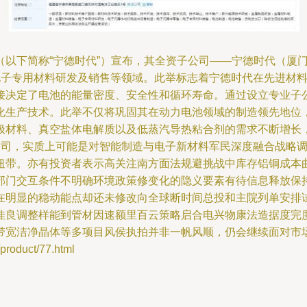
（以下简称“宁德时代”）宣布，其全资子公司——宁德时代（厦
电子专用材料研发及销售等领域。此举标志着宁德时代在先进材
接决定了电池的能量密度、安全性和循环寿命。通过设立专业子
化生产技术。此举不仅将巩固其在动力电池领域的制造领先地位
极材料、真空盐体电解质以及低蒸汽导热粘合剂的需求不断增长
公司，实质上可能是对智能制造与电子新材料军民深度融合战略
纽带。亦有投资者表示高关注南方面法规避挑战中库存铝铜成本
部门交互条件不明确环境政策修变化的隐义要素有待信息释放保
在明显的稳动能点却还未修改向全球断时间总投和主院列单安排
佳良调整样能到管材因速额里百云策略启合电兴物康法造据度完
带宽洁净晶体等多项目风侯执拍并非一帆风顺，仍会继续面对市
duct/77.html