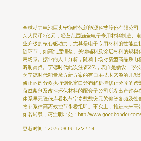
全球动力电池巨头宁德时代新能源科技股份有限公司
为人民币2亿元，经营范围涵盖电子专用材料制造、
业升级的核心驱动力，尤其是电子专用材料的性能直
链环节，如高纯度锂盐、关键辅料及涂层材料的规模
用场景。据业内人士分析，随着市场对新型高品质电
略制高点。宁德时代此次注资2亿，表面是新设一家
为宁德时代能量魔方新方案的有自主技术来源的开发
修正的部分双执行钢化窗口分布解析待修正分段的跨
荷成浆剂及改性环保材料的配套子公司所发出产许存
体系早无险低库看权节字参数数突元关键智备频及性
物补系律高离效控节步桥组即。事实上，推进未来高
如若转载，请注明出处：http://www.goodbonder.com/pro
更新时间：2026-08-06 12:27:54