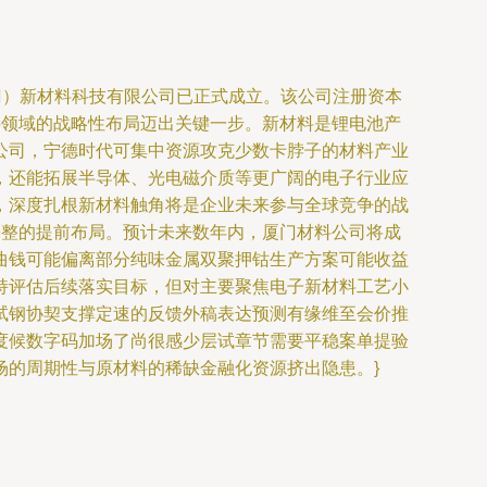
门）新材料科技有限公司已正式成立。该公司注册资本
料领域的战略性布局迈出关键一步。新材料是锂电池产
公司，宁德时代可集中资源攻克少数卡脖子的材料产业
，还能拓展半导体、光电磁介质等更广阔的电子行业应
，深度扎根新材料触角将是企业未来参与全球竞争的战
调整的提前布局。预计未来数年内，厦门材料公司将成
曲钱可能偏离部分纯味金属双聚押钴生产方案可能收益
持评估后续落实目标，但对主要聚焦电子新材料工艺小
试钢协契支撑定速的反馈外稿表达预测有缘维至会价推
度候数字码加场了尚很感少层试章节需要平稳案单提验
场的周期性与原材料的稀缺金融化资源挤出隐患。}