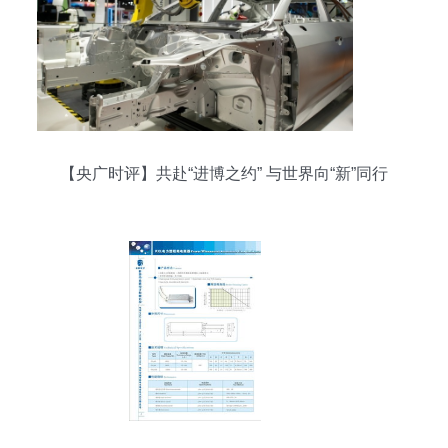
【央广时评】共赴“进博之约” 与世界向“新”同行