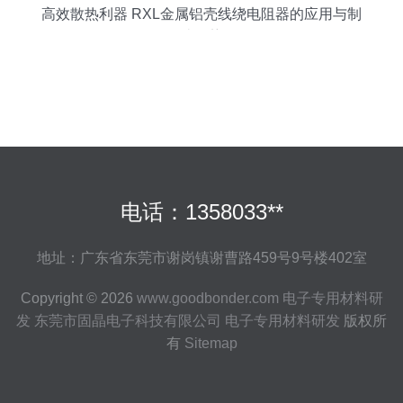
高效散热利器 RXL金属铝壳线绕电阻器的应用与制
造优势
电话：1358033**
地址：广东省东莞市谢岗镇谢曹路459号9号楼402室
Copyright © 2026
www.goodbonder.com
电子专用材料研
发
东莞市固晶电子科技有限公司
电子专用材料研发
版权所
有
Sitemap