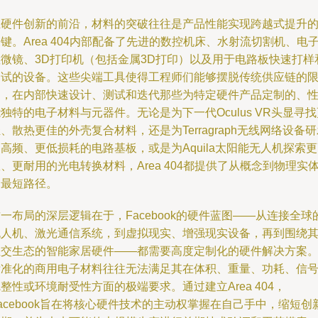
在硬件创新的前沿，材料的突破往往是产品性能实现跨越式提升
键。Area 404内部配备了先进的数控机床、水射流切割机、电
显微镜、3D打印机（包括金属3D打印）以及用于电路板快速打样
测试的设备。这些尖端工具使得工程师们能够摆脱传统供应链的
制，在内部快速设计、测试和迭代那些为特定硬件产品定制的、
独特的电子材料与元器件。无论是为下一代Oculus VR头显寻找
、散热更佳的外壳复合材料，还是为Terragraph无线网络设备
高频、更低损耗的电路基板，或是为Aquila太阳能无人机探索
、更耐用的光电转换材料，Area 404都提供了从概念到物理实
的最短路径。
一布局的深层逻辑在于，Facebook的硬件蓝图——从连接全球
无人机、激光通信系统，到虚拟现实、增强现实设备，再到围绕
社交生态的智能家居硬件——都需要高度定制化的硬件解决方案
标准化的商用电子材料往往无法满足其在体积、重量、功耗、信
整性或环境耐受性方面的极端要求。通过建立Area 404，
acebook旨在将核心硬件技术的主动权掌握在自己手中，缩短创