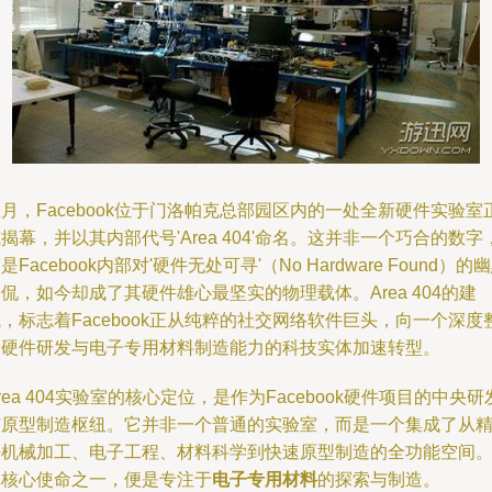
月，Facebook位于门洛帕克总部园区内的一处全新硬件实验室
揭幕，并以其内部代号'Area 404'命名。这并非一个巧合的数字
是Facebook内部对'硬件无处可寻'（No Hardware Found）的
侃，如今却成了其硬件雄心最坚实的物理载体。Area 404的建
，标志着Facebook正从纯粹的社交网络软件巨头，向一个深度
合硬件研发与电子专用材料制造能力的科技实体加速转型。
rea 404实验室的核心定位，是作为Facebook硬件项目的中央研
与原型制造枢纽。它并非一个普通的实验室，而是一个集成了从
密机械加工、电子工程、材料科学到快速原型制造的全功能空间
其核心使命之一，便是专注于
电子专用材料
的探索与制造。