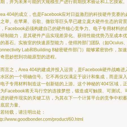
周期，并为未来可能的大规模生产进行前期技术验证和工艺摸索
rea 404的成立，也是Facebook应对日益激烈的科技硬件竞赛的
然之举。在苹果、谷歌、微软等巨头早已建立庞大硬件生态的背
，Facebook必须构建自己的硬件核心竞争力。电子专用材料的
主研制能力，是其硬件产品实现差异化、获得性能优势乃至成本
的基石。实验室的快速原型能力，使得跨部门团队（如Oculus
onnectivity Lab和Building 8秘密硬件部门）能够紧密协作，加速
从奇思妙想到功能原型的进程。
而言之，Area 404的建成并投入运营，是Facebook硬件战略进
深水区的一个明确信号。它不再仅仅满足于设计和集成，而是深
电子专用材料制造这一创新链的上游。这个神秘的'404'区域，
为Facebook将天马行空的连接梦想，锻造成可触摸、可测试、
改进的硬件现实的关键工坊，为其在下一个计算平台的竞争中积
着底层力量。
如若转载，请注明出处：
ttp://www.goodbonder.com/product/60.html